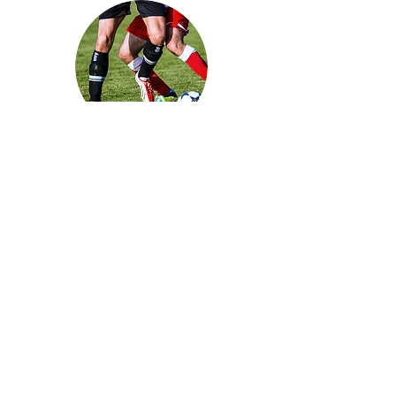
EL VI TORNEO DE FÚTBOL
INFANTIL “ÁNGEL LANCHAS”
SE DISPUTARÁ EL 1 Y 2 DE
MAYO EN TORRELODONES
29 de abril de 2019