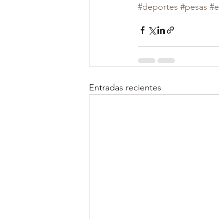
#deportes
#pesas
#e
Entradas recientes