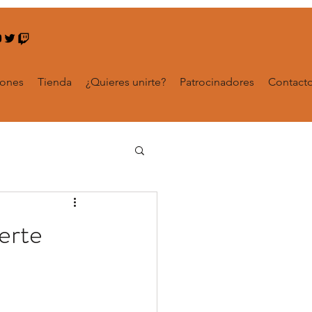
iones
Tienda
¿Quieres unirte?
Patrocinadores
Contact
erte