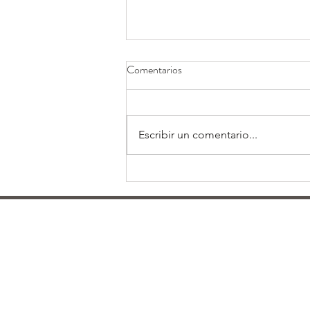
Comentarios
Escribir un comentario...
10 formas de mantenerte activo
este verano